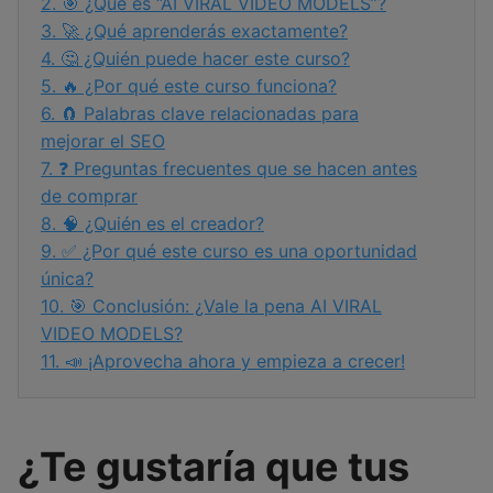
2.
🎯 ¿Qué es “AI VIRAL VIDEO MODELS”?
3.
🚀 ¿Qué aprenderás exactamente?
4.
🤔 ¿Quién puede hacer este curso?
5.
🔥 ¿Por qué este curso funciona?
6.
🧲 Palabras clave relacionadas para
mejorar el SEO
7.
❓ Preguntas frecuentes que se hacen antes
de comprar
8.
🧠 ¿Quién es el creador?
9.
✅ ¿Por qué este curso es una oportunidad
única?
10.
🎯 Conclusión: ¿Vale la pena AI VIRAL
VIDEO MODELS?
11.
📣 ¡Aprovecha ahora y empieza a crecer!
¿Te gustaría que tus